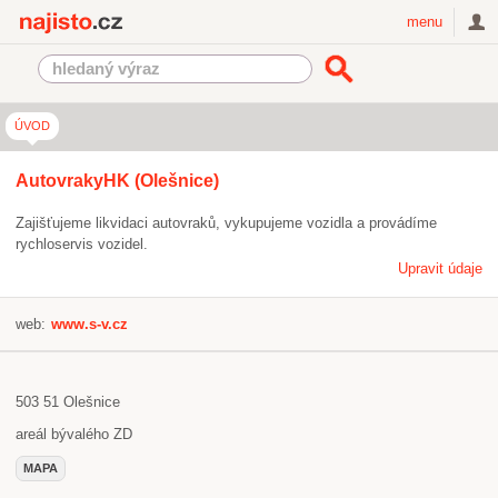
Najisto.cz
menu
ÚVOD
AutovrakyHK (Olešnice)
Zajišťujeme likvidaci autovraků, vykupujeme vozidla a provádíme
rychloservis vozidel.
Upravit údaje
web:
www.s-v.cz
503 51
Olešnice
areál bývalého ZD
MAPA