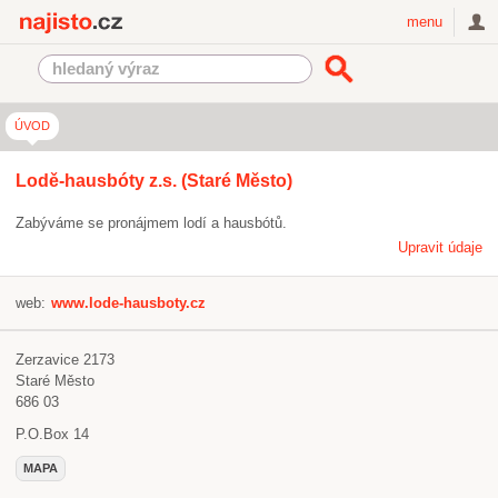
Najisto.cz
menu
ÚVOD
Lodě-hausbóty z.s. (Staré Město)
Zabýváme se pronájmem lodí a hausbótů.
Upravit údaje
web:
www.lode-hausboty.cz
Zerzavice 2173
Staré Město
686 03
P.O.Box 14
MAPA