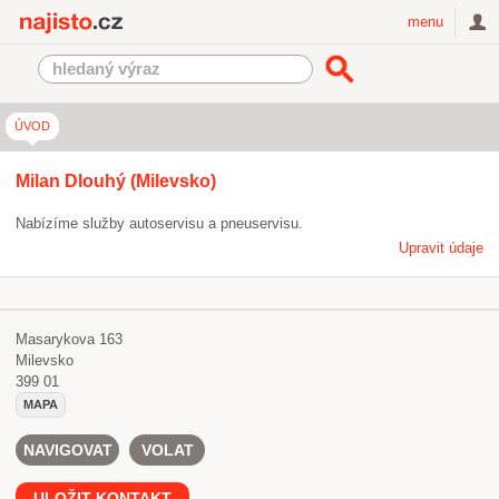
Najisto.cz
menu
ÚVOD
Milan Dlouhý (Milevsko)
Nabízíme služby autoservisu a pneuservisu.
Upravit údaje
Masarykova 163
Milevsko
399 01
MAPA
NAVIGOVAT
VOLAT
ULOŽIT KONTAKT