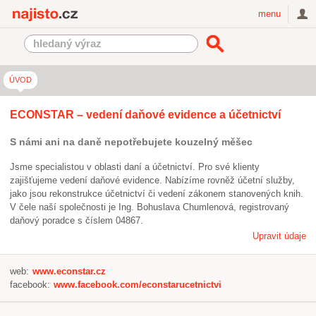
Najisto.cz
menu
ÚVOD
ECONSTAR – vedení daňové evidence a účetnictví
S námi ani na daně nepotřebujete kouzelný měšec
Jsme specialistou v oblasti daní a účetnictví. Pro své klienty
zajišťujeme vedení daňové evidence. Nabízíme rovněž účetní služby,
jako jsou rekonstrukce účetnictví či vedení zákonem stanovených knih.
V čele naší společnosti je Ing. Bohuslava Chumlenová, registrovaný
daňový poradce s číslem 04867.
Upravit údaje
web:
www.econstar.cz
facebook:
www.facebook.com/econstarucetnictvi