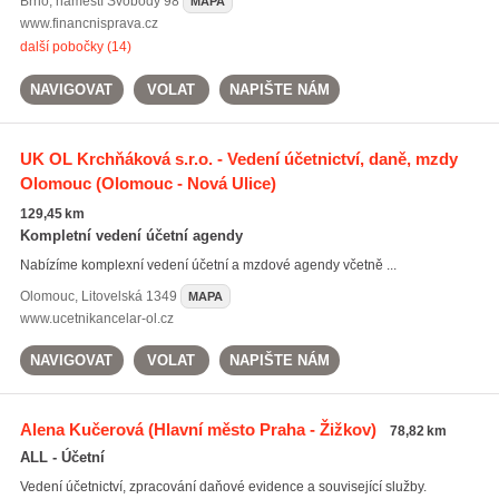
Brno
,
náměstí Svobody 98
MAPA
www.financnisprava.cz
další pobočky (14)
NAVIGOVAT
VOLAT
NAPIŠTE NÁM
UK OL Krchňáková s.r.o. - Vedení účetnictví, daně, mzdy
Olomouc
(Olomouc - Nová Ulice)
129,45 km
Kompletní vedení účetní agendy
Nabízíme komplexní vedení účetní a mzdové agendy včetně ...
Olomouc
,
Litovelská 1349
MAPA
www.ucetnikancelar-ol.cz
NAVIGOVAT
VOLAT
NAPIŠTE NÁM
Alena Kučerová
(Hlavní město Praha - Žižkov)
78,82 km
ALL - Účetní
Vedení účetnictví, zpracování daňové evidence a související služby.