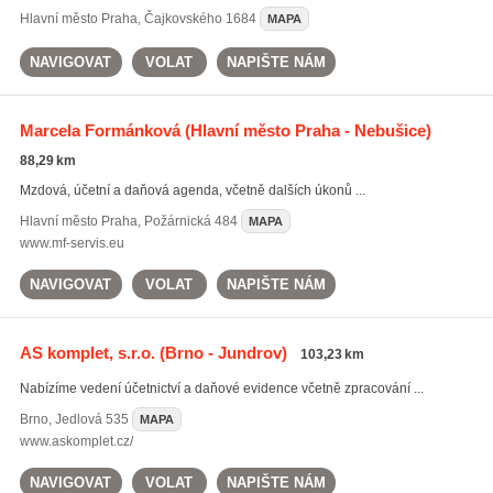
Hlavní město Praha
,
Čajkovského 1684
MAPA
NAVIGOVAT
VOLAT
NAPIŠTE NÁM
Marcela Formánková
(Hlavní město Praha - Nebušice)
88,29 km
Mzdová, účetní a daňová agenda, včetně dalších úkonů ...
Hlavní město Praha
,
Požárnická 484
MAPA
www.mf-servis.eu
NAVIGOVAT
VOLAT
NAPIŠTE NÁM
AS komplet, s.r.o.
(Brno - Jundrov)
103,23 km
Nabízíme vedení účetnictví a daňové evidence včetně zpracování ...
Brno
,
Jedlová 535
MAPA
www.askomplet.cz/
NAVIGOVAT
VOLAT
NAPIŠTE NÁM