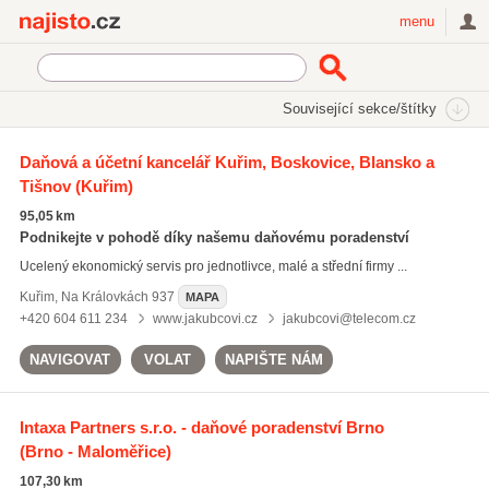
Najisto.cz
menu
SEKCE
ŠTÍTKY
Související sekce/štítky
Najisto.cz
daňová přiznání
Daňová a účetní kancelář Kuřim, Boskovice, Blansko a
Tišnov
(Kuřim)
daňová přiznání
(4690)
externí vedení účetnictví
(6406)
95,05 km
daňové poradenství
(5532)
Podnikejte v pohodě díky našemu daňovému poradenství
Ucelený ekonomický servis pro jednotlivce, malé a střední firmy ...
Všechny související štítky
Kuřim
,
Na Královkách 937
MAPA
+420 604 611 234
www.jakubcovi.cz
jakubcovi@telecom.cz
NAVIGOVAT
VOLAT
NAPIŠTE NÁM
Intaxa Partners s.r.o. - daňové poradenství Brno
(Brno - Maloměřice)
107,30 km