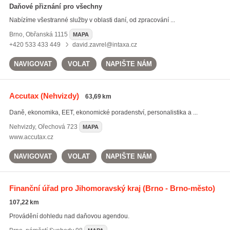
Daňové přiznání pro všechny
Nabízíme všestranné služby v oblasti daní, od zpracování ...
Brno
,
Obřanská 1115
MAPA
+420 533 433 449
david.zavrel@intaxa.cz
NAVIGOVAT
VOLAT
NAPIŠTE NÁM
Accutax
(Nehvizdy)
63,69 km
Daně, ekonomika, EET, ekonomické poradenství, personalistika a ...
Nehvizdy
,
Ořechová 723
MAPA
www.accutax.cz
NAVIGOVAT
VOLAT
NAPIŠTE NÁM
Finanční úřad pro Jihomoravský kraj
(Brno - Brno-město)
107,22 km
Provádění dohledu nad daňovou agendou.