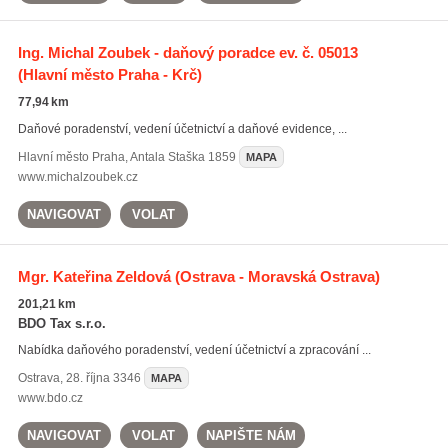
Ing. Michal Zoubek - daňový poradce ev. č. 05013
(Hlavní město Praha - Krč)
77,94 km
Daňové poradenství, vedení účetnictví a daňové evidence, ...
Hlavní město Praha
,
Antala Staška 1859
MAPA
www.michalzoubek.cz
NAVIGOVAT
VOLAT
Mgr. Kateřina Zeldová
(Ostrava - Moravská Ostrava)
201,21 km
BDO Tax s.r.o.
Nabídka daňového poradenství, vedení účetnictví a zpracování ...
Ostrava
,
28. října 3346
MAPA
www.bdo.cz
NAVIGOVAT
VOLAT
NAPIŠTE NÁM