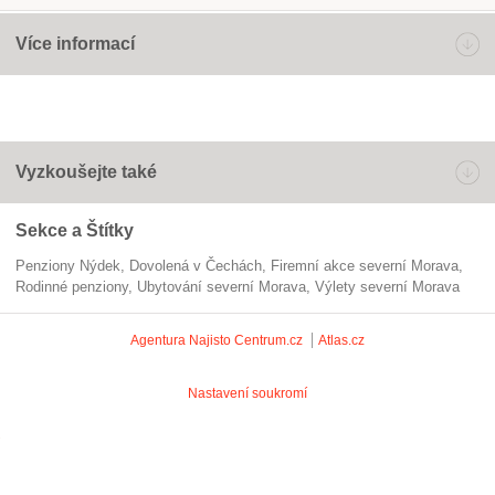
Více informací
Vyzkoušejte také
Sekce a Štítky
Penziony Nýdek
dovolená v Čechách
firemní akce severní Morava
rodinné penziony
ubytování severní Morava
výlety severní Morava
Agentura Najisto
Centrum.cz
Atlas.cz
Nastavení soukromí