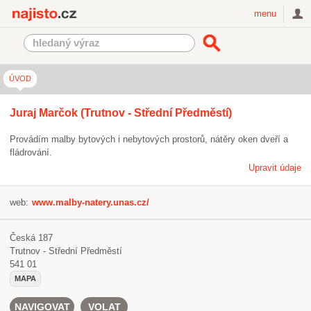
Najisto.cz
menu
ÚVOD
Juraj Marčok (Trutnov - Střední Předměstí)
Provádím malby bytových i nebytových prostorů, nátěry oken dveří a
fládrování.
Upravit údaje
web:
www.malby-natery.unas.cz/
Česká 187
Trutnov - Střední Předměstí
541 01
MAPA
NAVIGOVAT
VOLAT