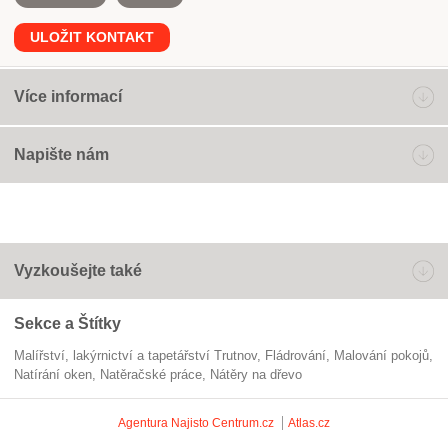
ULOŽIT KONTAKT
Více informací
Napište nám
Vyzkoušejte také
Sekce a Štítky
Malířství, lakýrnictví a tapetářství Trutnov
fládrování
malování pokojů
natírání oken
natěračské práce
nátěry na dřevo
Agentura Najisto
Centrum.cz
Atlas.cz