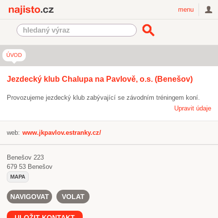
Najisto.cz
menu
ÚVOD
Jezdecký klub Chalupa na Pavlově, o.s. (Benešov)
Provozujeme jezdecký klub zabývající se závodním tréningem koní.
Upravit údaje
web:
www.jkpavlov.estranky.cz/
Benešov 223
679 53
Benešov
MAPA
NAVIGOVAT
VOLAT
ULOŽIT KONTAKT