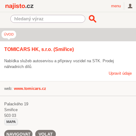
Najisto.cz
menu
ÚVOD
TOMICARS HK, s.r.o. (Smiřice)
Nabídka služeb autoservisu a přípravy vozidel na STK. Prodej
náhradních dílů.
Upravit údaje
web:
www.tomicars.cz
Palackého 19
Smiřice
503 03
MAPA
NAVIGOVAT
VOLAT