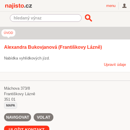
Najisto.cz
menu
ÚVOD
Alexandra Bukovjanová (Františkovy Lázně)
Nabídka vyhlídkových jízd.
Upravit údaje
Máchova 373/8
Františkovy Lázně
351 01
MAPA
NAVIGOVAT
VOLAT
ULOŽIT KONTAKT