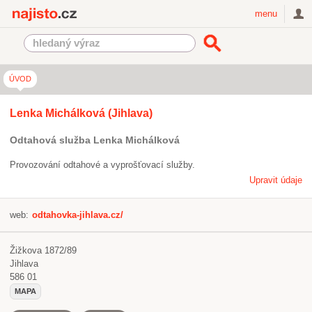
Najisto.cz
menu
ÚVOD
Lenka Michálková (Jihlava)
Odtahová služba Lenka Michálková
Provozování odtahové a vyprošťovací služby.
Upravit údaje
web:
odtahovka-jihlava.cz/
Žižkova 1872/89
Jihlava
586 01
MAPA