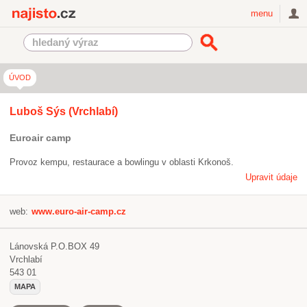
Najisto.cz
menu
ÚVOD
Luboš Sýs (Vrchlabí)
Euroair camp
Provoz kempu, restaurace a bowlingu v oblasti Krkonoš.
Upravit údaje
web:
www.euro-air-camp.cz
Lánovská P.O.BOX 49
Vrchlabí
543 01
MAPA