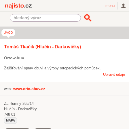
Najisto.cz
menu
ÚVOD
Tomáš Tkačík (Hlučín - Darkovičky)
Orto-obuv
Zajišťování oprav obuvi a výroby ortopedických pomůcek.
Upravit údaje
web:
www.orto-obuv.cz
Za Humny 265/14
Hlučín - Darkovičky
748 01
MAPA