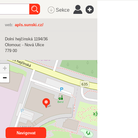
Sekce
web:
apls.sunski.cz/
Dolní hejčínská 1194/36
Olomouc - Nová Ulice
779 00
+
−
Navigovat