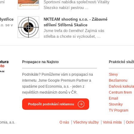
rní
Sportovní nabídka společnosti Vitality
Slezsko nabízí pestrou ...
Bystřice
NKTEAM shooting s.r.o. - Zábavné
.o. se v
střílení Stříbrná Skalice
Jsme trefa do černého! Zajímá vás
střelba a chcete si vyzkoušet, ...
Propagace na Najisto
Praktické služ
Agentura Najisto
Podnikáte? Pomůžeme vám s propagací na
Slevy
internetu. Jsme Google Premium Partner a
Bezšanonu
spadáme pod Economia, a.s. - jeden z
Daňová kalkul
největších mediálních domů v ČR.
Centrum firem
Email
Podpořit podnikání reklamou
Slovníky
TV Program
mia, a.s.
O nás
Všechny služby
Volná místa
Ochr