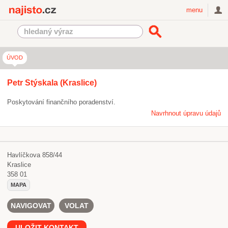
Najisto.cz
menu
ÚVOD
Petr Stýskala (Kraslice)
Poskytování finančního poradenství.
Navrhnout úpravu údajů
Havlíčkova 858/44
Kraslice
358 01
MAPA
NAVIGOVAT
VOLAT
ULOŽIT KONTAKT