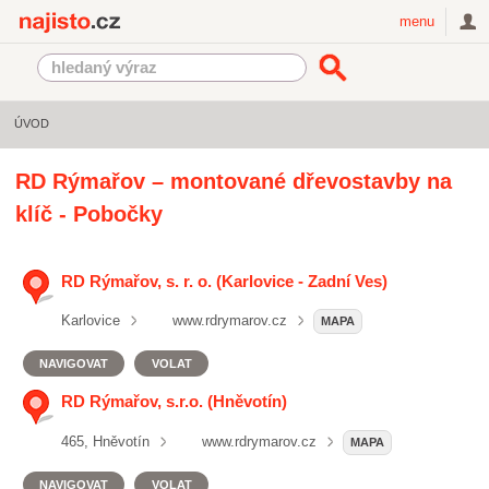
Najisto.cz
menu
ÚVOD
RD Rýmařov – montované dřevostavby na
klíč - Pobočky
RD Rýmařov, s. r. o. (Karlovice - Zadní Ves)
Karlovice
www.rdrymarov.cz
MAPA
NAVIGOVAT
VOLAT
RD Rýmařov, s.r.o. (Hněvotín)
465, Hněvotín
www.rdrymarov.cz
MAPA
NAVIGOVAT
VOLAT