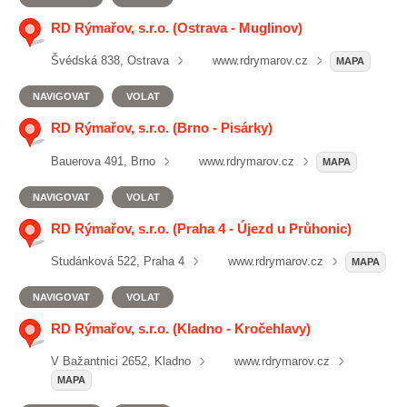
RD Rýmařov, s.r.o. (Ostrava - Muglinov)
Švédská 838, Ostrava
www.rdrymarov.cz
MAPA
NAVIGOVAT
VOLAT
RD Rýmařov, s.r.o. (Brno - Pisárky)
Bauerova 491, Brno
www.rdrymarov.cz
MAPA
NAVIGOVAT
VOLAT
RD Rýmařov, s.r.o. (Praha 4 - Újezd u Průhonic)
Studánková 522, Praha 4
www.rdrymarov.cz
MAPA
NAVIGOVAT
VOLAT
RD Rýmařov, s.r.o. (Kladno - Kročehlavy)
V Bažantnici 2652, Kladno
www.rdrymarov.cz
MAPA