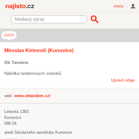
Najisto.cz
menu
ÚVOD
Miroslav Kirinovič (Kunovice)
Ok Tandem
Nabídka tandemových seskoků.
Upravit údaje
web:
www.oktandem.cz/
Letecká 1383
Kunovice
686 04
areál Slováckého aeroklubu Kunovice