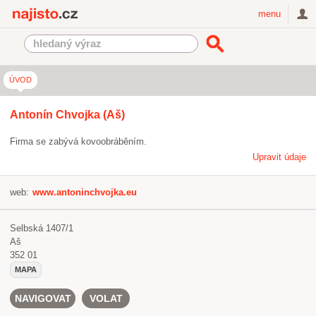
Najisto.cz
menu
ÚVOD
Antonín Chvojka (Aš)
Firma se zabývá kovoobráběním.
Upravit údaje
web:
www.antoninchvojka.eu
Selbská 1407/1
Aš
352 01
MAPA
NAVIGOVAT
VOLAT