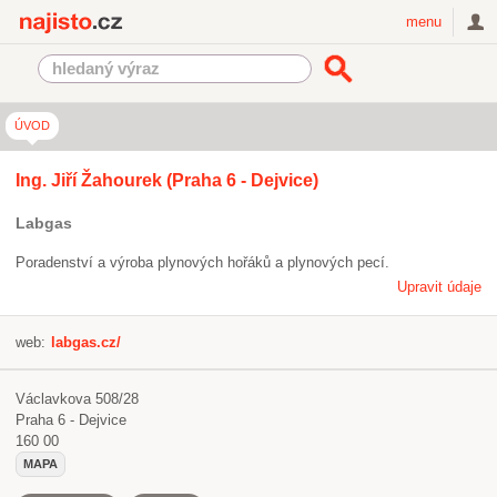
Najisto.cz
menu
ÚVOD
Ing. Jiří Žahourek (Praha 6 - Dejvice)
Labgas
Poradenství a výroba plynových hořáků a plynových pecí.
Upravit údaje
web:
labgas.cz/
Václavkova 508/28
Praha 6 - Dejvice
160 00
MAPA