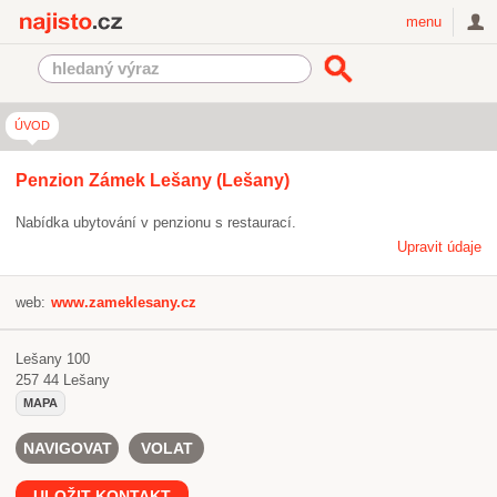
Najisto.cz
menu
ÚVOD
Penzion Zámek Lešany (Lešany)
Nabídka ubytování v penzionu s restaurací.
Upravit údaje
web:
www.zameklesany.cz
Lešany 100
257 44
Lešany
MAPA
NAVIGOVAT
VOLAT
ULOŽIT KONTAKT