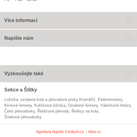
Více informací
Napište nám
Vyzkoušejte také
Sekce a Štítky
Ložiska, ozubená kola a převodové prvky Kroměříž
elektromotory
klínové řemeny
kuličková ložiska
ozubené řemeny
válečkové řetězy
čelní převodovky
řetězové převody
řetězy na kola
šnekové převodovky
Agentura Najisto
Centrum.cz
Atlas.cz