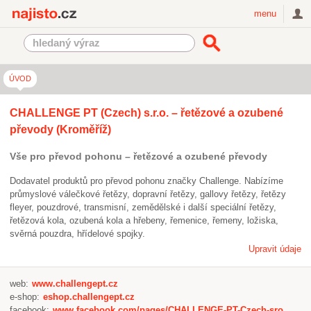
Najisto.cz
menu
ÚVOD
CHALLENGE PT (Czech) s.r.o. – řetězové a ozubené
převody (Kroměříž)
Vše pro převod pohonu – řetězové a ozubené převody
Dodavatel produktů pro převod pohonu značky Challenge. Nabízíme
průmyslové válečkové řetězy, dopravní řetězy, gallovy řetězy, řetězy
fleyer, pouzdrové, transmisní, zemědělské i další speciální řetězy,
řetězová kola, ozubená kola a hřebeny, řemenice, řemeny, ložiska,
svěrná pouzdra, hřídelové spojky.
Upravit údaje
web:
www.challengept.cz
e-shop:
eshop.challengept.cz
facebook:
www.facebook.com/pages/CHALLENGE-PT-Czech-sro