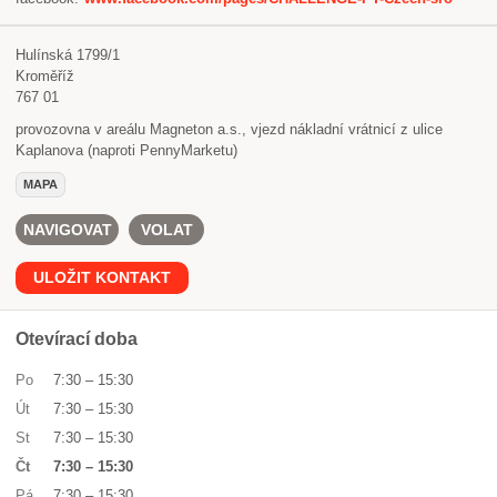
Hulínská 1799/1
Kroměříž
767 01
provozovna v areálu Magneton a.s., vjezd nákladní vrátnicí z ulice
Kaplanova (naproti PennyMarketu)
MAPA
NAVIGOVAT
VOLAT
ULOŽIT KONTAKT
Otevírací doba
Po
7:30
–
15:30
Út
7:30
–
15:30
St
7:30
–
15:30
Čt
7:30
–
15:30
Pá
7:30
–
15:30