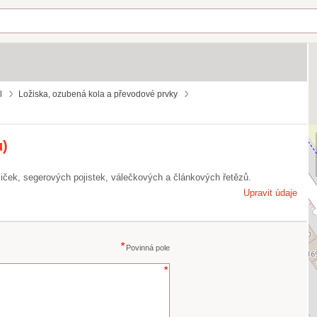
l
Ložiska, ozubená kola a převodové prvky
u)
liček, segerových pojistek, válečkových a článkových řetězů.
Upravit údaje
Povinná pole