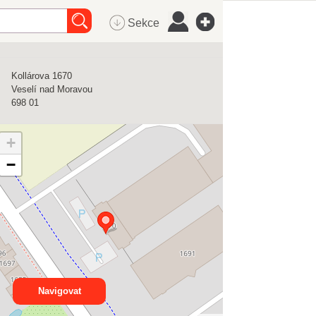
Sekce
Kollárova 1670
Veselí nad Moravou
698 01
+
−
Navigovat