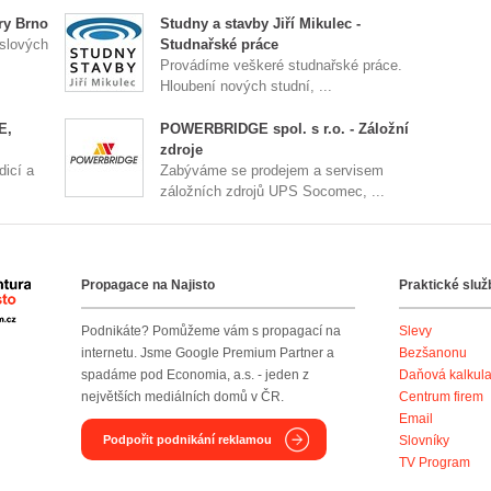
ry Brno
Studny a stavby Jiří Mikulec -
slových
Studnařské práce
Provádíme veškeré studnařské práce.
Hloubení nových studní, ...
E,
POWERBRIDGE spol. s r.o. - Záložní
zdroje
dicí a
Zabýváme se prodejem a servisem
záložních zdrojů UPS Socomec, ...
Propagace na Najisto
Praktické služ
Agentura Najisto
Podnikáte? Pomůžeme vám s propagací na
Slevy
internetu. Jsme Google Premium Partner a
Bezšanonu
spadáme pod Economia, a.s. - jeden z
Daňová kalkul
největších mediálních domů v ČR.
Centrum firem
Email
Podpořit podnikání reklamou
Slovníky
TV Program