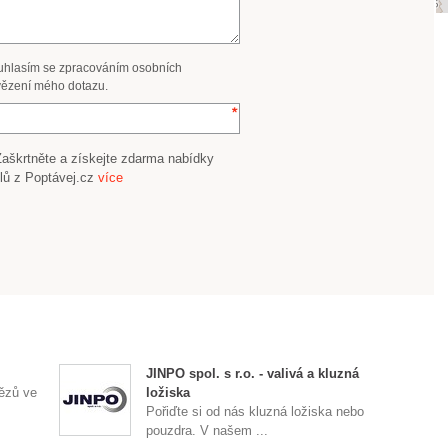
uhlasím se zpracováním osobních
ězení mého dotazu.
Zaškrtněte a získejte zdarma nabídky
lů z Poptávej.cz
více
JINPO spol. s r.o. - valivá a kluzná
ězů ve
ložiska
Pořiďte si od nás kluzná ložiska nebo
pouzdra. V našem ...