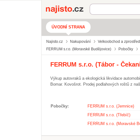
Najisto.cz
ÚVODNÍ STRANA
Najisto.cz
Nakupování
Velkoobchod a zprostře
FERRUM s.r.o. (Moravské Budějovice)
Pobočky
FERRUM s.r.o. (Tábor - Čekan
Výkup autovraků a ekologická likvidace automobil
Bomar. Kovošrot. Prodej podlahových roštů z naš
Pobočky
FERRUM s.r.o. (Jemnice)
FERRUM s.r.o. (Třebíč)
FERRUM s.r.o. (Moravské Bu