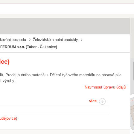
dkování obchodu
Železářské a hutní produkty
FERRUM s.r.o. (Tábor - Čekanice)
ice)
ů. Prodej hutního materiálu. Dělení tyčového materiálu na pásové pile
í výroby.
Navrhnout úpravu údajů
více
dějovice)