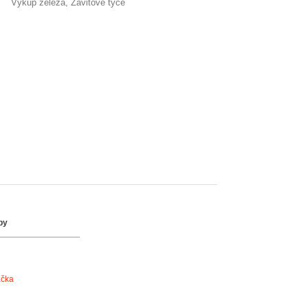
výkup železa
závitové tyče
by
ačka