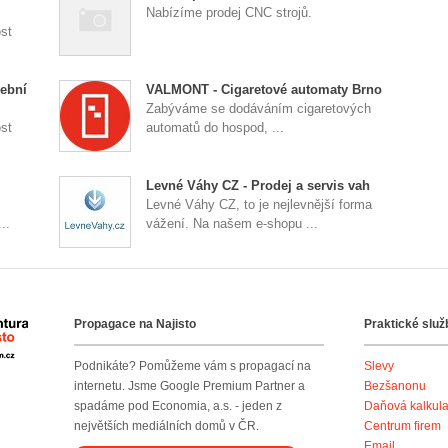
Nabízíme prodej CNC strojů.
st
ební
VALMONT - Cigaretové automaty Brno
Zabýváme se dodáváním cigaretových
st
automatů do hospod, ...
Levné Váhy CZ - Prodej a servis vah
Levné Váhy CZ, to je nejlevnější forma
..
vážení. Na našem e-shopu ...
Propagace na Najisto
Praktické služ
Agentura Najisto
Podnikáte? Pomůžeme vám s propagací na
Slevy
internetu. Jsme Google Premium Partner a
Bezšanonu
spadáme pod Economia, a.s. - jeden z
Daňová kalkul
největších mediálních domů v ČR.
Centrum firem
Email