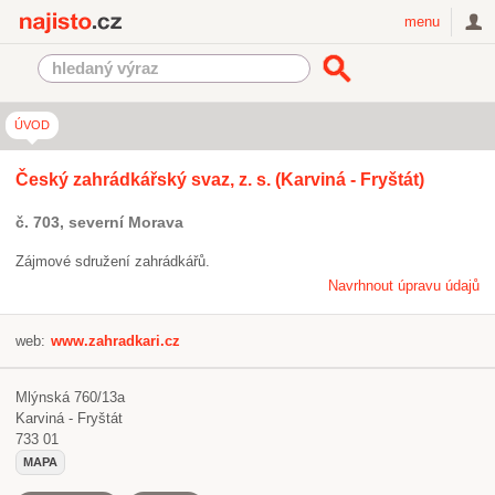
Najisto.cz
menu
ÚVOD
Český zahrádkářský svaz, z. s. (Karviná - Fryštát)
č. 703, severní Morava
Zájmové sdružení zahrádkářů.
Navrhnout úpravu údajů
web:
www.zahradkari.cz
Mlýnská 760/13a
Karviná - Fryštát
733 01
MAPA