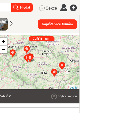
Sekce
ační
Vzdělávání
Občanská
Firemní
Napište více firmám
Jazykové ku
dospělých
sdružení
poradenství
Zvětšit mapu
+
−
Leaflet
Celá ČR
Vybrat region