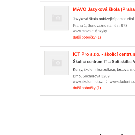
MAVO Jazyková škola
(Praha
Jazyková škola nabízející pomaturitní 
Praha 1
,
Senovážné náměstí 978
www.mavo.eu/jazyky
další pobočky (1)
ICT Pro s.r.o. - školící centru
Školicí centrum IT a Soft skills:
Kurzy, školení, konzultace, testování, ce
Brno
,
Sochorova 3209
www.skoleni-ict.cz
www.skoleni-sof
další pobočky (1)