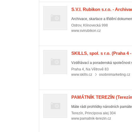
S.V.I. Rubikon s.r.o. - Archiv
Archivace, skartace a třídění dokumen
Ostrov
,
Klínovecká 998
www.svirubikon.cz
SKILLS, spol. s r.o.
(Praha 4 -
Vzdělávací a poradenská společnost s 
Praha 4
,
Na Větrově 83
www.skills.cz
osobnimarketing.cz
PAMÁTNÍK TEREZÍN
(Terezín
Máte rádi prohlídky národních památe
Terezín
,
Principova alej 304
www.pamatnik-terezin.cz