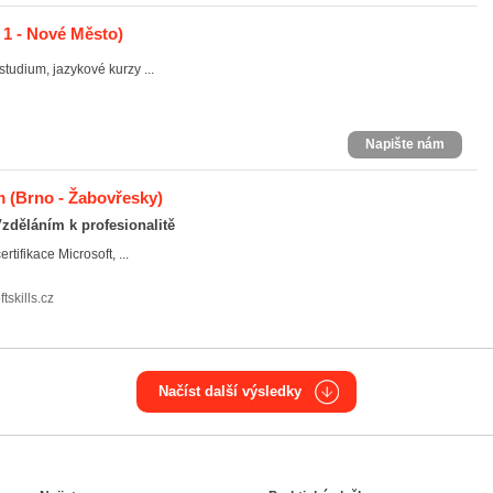
 1 - Nové Město)
studium, jazykové kurzy ...
Napište nám
m
(Brno - Žabovřesky)
 Vzděláním k profesionalitě
rtifikace Microsoft, ...
tskills.cz
Načíst další výsledky