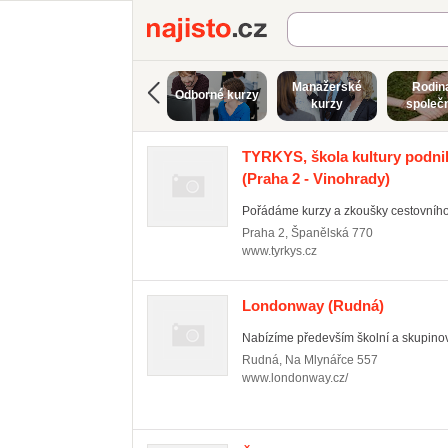
Najisto.cz
Manažerské
Rodin
Odborné kurzy
kurzy
společ
TYRKYS, škola kultury podnik
(Praha 2 - Vinohrady)
Pořádáme kurzy a zkoušky cestovního
Praha 2
,
Španělská 770
www.tyrkys.cz
Londonway
(Rudná)
Nabízíme především školní a skupinové
Rudná
,
Na Mlynářce 557
www.londonway.cz/