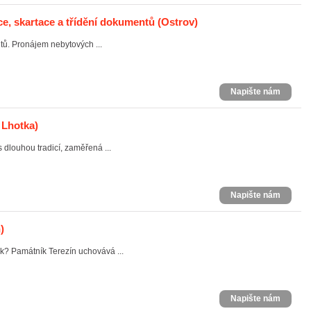
ace, skartace a třídění dokumentů
(Ostrov)
tů. Pronájem nebytových ...
Napište nám
 Lhotka)
dlouhou tradicí, zaměřená ...
Napište nám
)
k? Památník Terezín uchovává ...
Napište nám