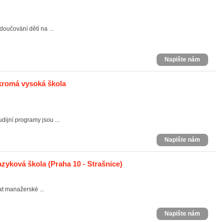
oučování dětí na ...
Napište nám
ukromá vysoká škola
dijní programy jsou ...
Napište nám
azyková škola
(Praha 10 - Strašnice)
kat manažerské ...
Napište nám