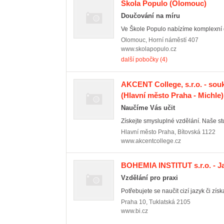
Škola Populo
(Olomouc)
Doučování na míru
Ve Škole Populo nabízíme komplexní d
Olomouc
,
Horní náměstí 407
www.skolapopulo.cz
další pobočky (4)
AKCENT College, s.r.o. - so
(Hlavní město Praha - Michle)
Naučíme Vás učit
Získejte smysluplné vzdělání. Naše stu
Hlavní město Praha
,
Bítovská 1122
www.akcentcollege.cz
BOHEMIA INSTITUT s.r.o. - J
Vzdělání pro praxi
Potřebujete se naučit cizí jazyk či zís
Praha 10
,
Tuklatská 2105
www.bi.cz