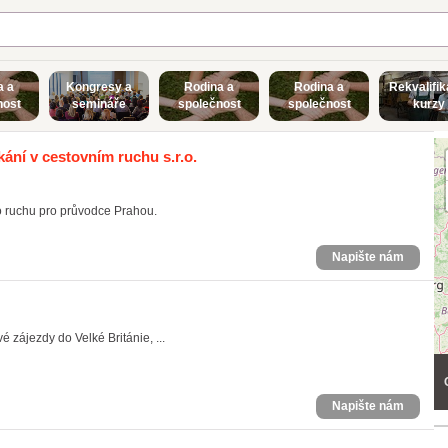
a a
Kongresy a
Rodina a
Rodina a
Rekvalifik
nost
semináře
společnost
společnost
kurzy
ání v cestovním ruchu s.r.o.
 ruchu pro průvodce Prahou.
Napište nám
 zájezdy do Velké Británie, ...
Napište nám