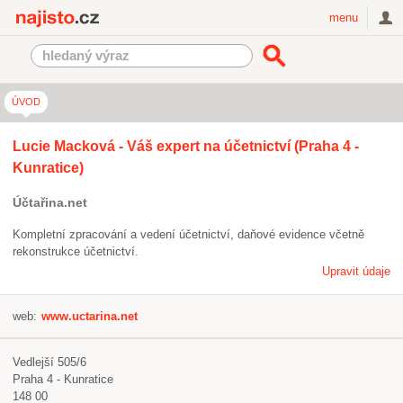
Najisto.cz
menu
ÚVOD
Lucie Macková - Váš expert na účetnictví (Praha 4 -
Kunratice)
Účtařina.net
Kompletní zpracování a vedení účetnictví, daňové evidence včetně
rekonstrukce účetnictví.
Upravit údaje
web:
www.uctarina.net
Vedlejší 505/6
Praha 4 - Kunratice
148 00