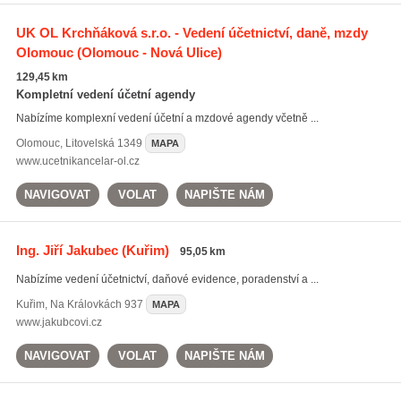
UK OL Krchňáková s.r.o. - Vedení účetnictví, daně, mzdy
Olomouc
(Olomouc - Nová Ulice)
129,45 km
Kompletní vedení účetní agendy
Nabízíme komplexní vedení účetní a mzdové agendy včetně ...
Olomouc
,
Litovelská 1349
MAPA
www.ucetnikancelar-ol.cz
NAVIGOVAT
VOLAT
NAPIŠTE NÁM
Ing. Jiří Jakubec
(Kuřim)
95,05 km
Nabízíme vedení účetnictví, daňové evidence, poradenství a ...
Kuřim
,
Na Královkách 937
MAPA
www.jakubcovi.cz
NAVIGOVAT
VOLAT
NAPIŠTE NÁM