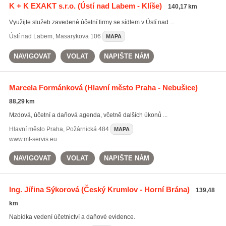
K + K EXAKT s.r.o.
(Ústí nad Labem - Klíše)
140,17 km
Využijte služeb zavedené účetní firmy se sídlem v Ústí nad ...
Ústí nad Labem
,
Masarykova 106
MAPA
NAVIGOVAT
VOLAT
NAPIŠTE NÁM
Marcela Formánková
(Hlavní město Praha - Nebušice)
88,29 km
Mzdová, účetní a daňová agenda, včetně dalších úkonů ...
Hlavní město Praha
,
Požárnická 484
MAPA
www.mf-servis.eu
NAVIGOVAT
VOLAT
NAPIŠTE NÁM
Ing. Jiřina Sýkorová
(Český Krumlov - Horní Brána)
139,48
km
Nabídka vedení účetnictví a daňové evidence.