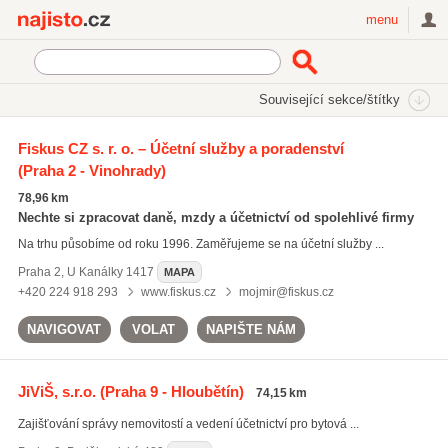
Najisto.cz
menu
SEKCE
ŠTÍTKY
Související sekce/štítky
Najisto.cz
externí vedení účetnictví
Fiskus CZ s. r. o. – Účetní služby a poradenství
(Praha 2 - Vinohrady)
externí vedení účetnictví
(6406)
daňová evidence
(4958)
78,96 km
daňové poradenství
(5532)
Nechte si zpracovat daně, mzdy a účetnictví od spolehlivé firmy
Na trhu působíme od roku 1996. Zaměřujeme se na účetní služby ...
Všechny související štítky
Praha 2
,
U Kanálky 1417
MAPA
+420 224 918 293
www.fiskus.cz
mojmir@fiskus.cz
NAVIGOVAT
VOLAT
NAPIŠTE NÁM
JiViŠ, s.r.o.
(Praha 9 - Hloubětín)
74,15 km
Zajišťování správy nemovitostí a vedení účetnictví pro bytová ...