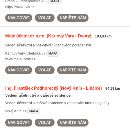
Praha 9
,
Poděbradská 489
MAPA
https://www.jivis.cz
NAVIGOVAT
VOLAT
NAPIŠTE NÁM
Moje účetní.cz s.r.o.
(Karlovy Vary - Dvory)
193,83 km
Vedení účetnictví a poskytování daňového poradenství.
Karlovy Vary
,
Chebská 67
MAPA
www.mojeucetni.cz/
NAVIGOVAT
VOLAT
NAPIŠTE NÁM
Ing. František Podhorecký
(Nový Knín - Libčice)
84,18 km
Vedení účetnictví a daňové evidence.
Vedení účetnictví a daňové evidence a zpracování mezd a agendy ...
Nový Knín
71
MAPA
NAVIGOVAT
VOLAT
NAPIŠTE NÁM