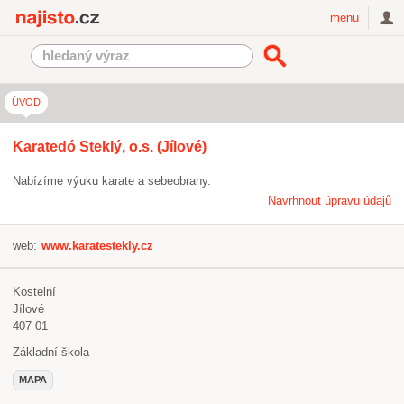
Najisto.cz
menu
ÚVOD
Karatedó Steklý, o.s. (Jílové)
Nabízíme výuku karate a sebeobrany.
Navrhnout úpravu údajů
web:
www.karatestekly.cz
Kostelní
Jílové
407 01
Základní škola
MAPA