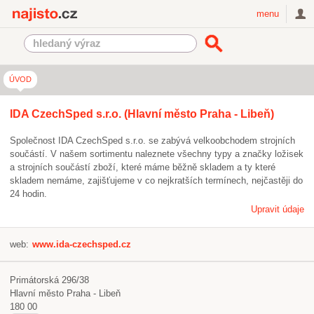
Najisto.cz
menu
ÚVOD
IDA CzechSped s.r.o. (Hlavní město Praha - Libeň)
Společnost IDA CzechSped s.r.o. se zabývá velkoobchodem strojních
součástí. V našem sortimentu naleznete všechny typy a značky ložisek
a strojních součástí zboží, které máme běžně skladem a ty které
skladem nemáme, zajišťujeme v co nejkratších termínech, nejčastěji do
24 hodin.
Upravit údaje
web:
www.ida-czechsped.cz
Primátorská 296/38
Hlavní město Praha - Libeň
180 00