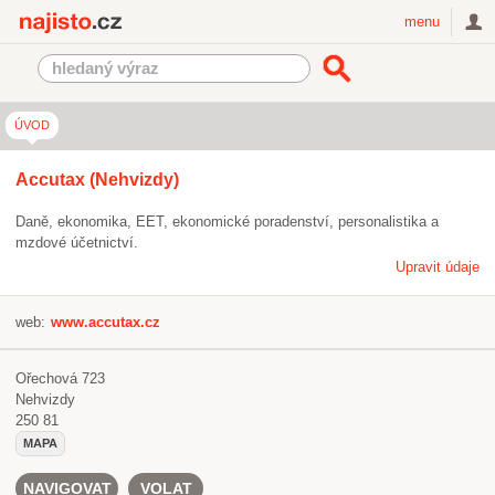
Najisto.cz
menu
ÚVOD
Accutax (Nehvizdy)
Daně, ekonomika, EET, ekonomické poradenství, personalistika a
mzdové účetnictví.
Upravit údaje
web:
www.accutax.cz
Ořechová 723
Nehvizdy
250 81
MAPA
NAVIGOVAT
VOLAT