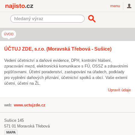
Najisto.cz
menu
ÚVOD
ÚČTUJ ZDE, s.r.o. (Moravská Třebová - Sušice)
Vedení účetnictví a daňové evidence, DPH, kontrolní hlášení,
zpracování mezd, elektronická komunikace s FÚ, OSSZ a zdravotními
pojišťovnami. Účetní poradenství, zastupování na úřadech, podklady
pro vyplnění daňových přiznání, účetnictví spolků a obcí. Vaše externí
účetní, účetní na ŽL.
Upravit údaje
web:
www.uctujzde.cz
Sušice 145
571 01
Moravská Třebová
MAPA