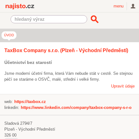
Najisto.cz
menu
ÚVOD
TaxBox Company s.r.o. (Plzeň - Východní Předměstí)
Účetnictví bez starostí
Jsme moderní účetní firma, která Vám nebude stát v cestě. Se stejnou
péčí se staráme o OSVČ, malé, střední i velké firmy.
Upravit údaje
web:
https://taxbox.cz
linkedin:
https://www.linkedin.com/company/taxbox-company-s-r-o
Sladová 2794/7
Plzeň - Východní Předměstí
326 00