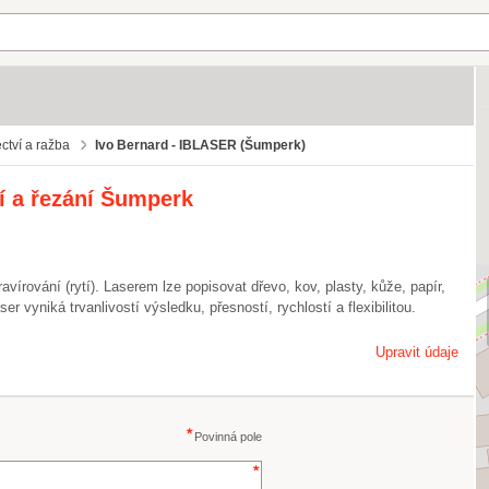
ctví a ražba
Ivo Bernard - IBLASER (Šumperk)
í a řezání Šumperk
vírování (rytí). Laserem lze popisovat dřevo, kov, plasty, kůže, papír,
er vyniká trvanlivostí výsledku, přesností, rychlostí a flexibilitou.
Upravit údaje
Povinná pole