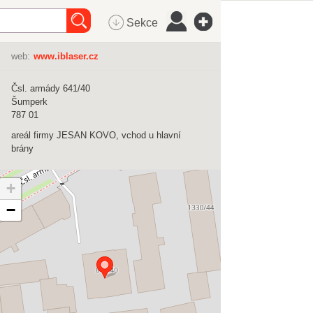
Sekce
web:
www.iblaser.cz
Čsl. armády 641/40
Šumperk
787 01
areál firmy JESAN KOVO, vchod u hlavní
brány
+
−