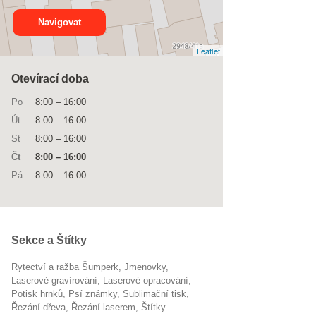
Navigovat
Leaflet
Otevírací doba
Po
8:00
–
16:00
Út
8:00
–
16:00
St
8:00
–
16:00
Čt
8:00
–
16:00
Pá
8:00
–
16:00
Sekce a Štítky
Rytectví a ražba Šumperk
jmenovky
laserové gravírování
Laserové opracování
potisk hrnků
psí známky
sublimační tisk
řezání dřeva
řezání laserem
štítky