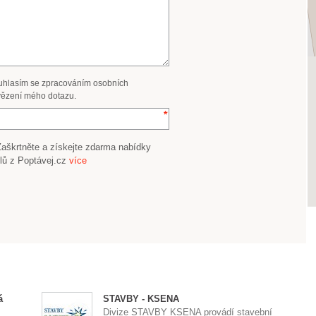
uhlasím se zpracováním osobních
ězení mého dotazu.
Zaškrtněte a získejte zdarma nabídky
lů z Poptávej.cz
více
á
STAVBY - KSENA
Divize STAVBY KSENA provádí stavební