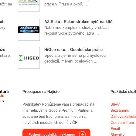
užít na
práce v Praze a okolí. ...
alt
AZ-Reko - Rekonstrukce bytů na klíč
avy
Nabízíme komplexní služby v oblasti
rekonstrukce bytového jádra ...
áže
HiGeo s.r.o. - Geodetické práce
ntáže,
Specializujeme se na průmyslovou
geodézii, měření ocelových ...
Propagace na Najisto
Praktické služ
Agentura Najisto
Podnikáte? Pomůžeme vám s propagací na
Slevy
internetu. Jsme Google Premium Partner a
Bezšanonu
spadáme pod Economia, a.s. - jeden z
Daňová kalkul
největších mediálních domů v ČR.
Centrum firem
Email
Podpořit podnikání reklamou
Slovníky