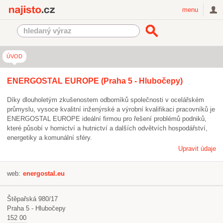
Najisto.cz
menu
ÚVOD
ENERGOSTAL EUROPE (Praha 5 - Hlubočepy)
Díky dlouholetým zkušenostem odborníků společnosti v ocelářském
průmyslu, vysoce kvalitní inženýrské a výrobní kvalifikaci pracovníků je
ENERGOSTAL EUROPE ideální firmou pro řešení problémů podniků,
které působí v hornictví a hutnictví a dalších odvětvích hospodářství,
energetiky a komunální sféry.
Upravit údaje
web:
energostal.eu
Štěpařská 980/17
Praha 5 - Hlubočepy
152 00