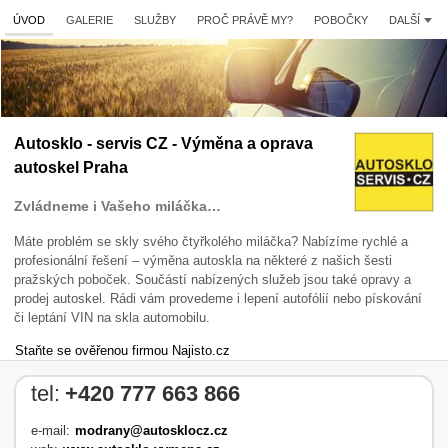
ÚVOD
GALERIE
SLUŽBY
PROČ PRÁVĚ MY?
POBOČKY
DALŠÍ
Autosklo - servis CZ - Výměna a oprava
autoskel Praha
Zvládneme i Vašeho miláčka…
Máte problém se skly svého čtyřkolého miláčka? Nabízíme rychlé a
profesionální řešení – výměna autoskla na některé z našich šesti
pražských poboček. Součástí nabízených služeb jsou také opravy a
prodej autoskel. Rádi vám provedeme i lepení autofólií nebo pískování
či leptání VIN na skla automobilu.
Staňte se ověřenou firmou Najisto.cz
tel:
+420 777 663 866
e-mail:
modrany@autosklocz.cz