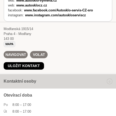
web:
www.autosklo-vymena.cz
web:
www.autosklocz.cz
facebook:
www.facebook.com/Autosklo-servis-CZ-sro
instagram:
www.instagram.com/autoskloserviscz
Modřanská 1915/14
Praha 4 - Modřany
143 00
MAPA
NAVIGOVAT
VOLAT
ULOŽIT KONTAKT
Kontaktní osoby
Otevírací doba
Po
8:00
–
17:00
Út
8:00
–
17:00