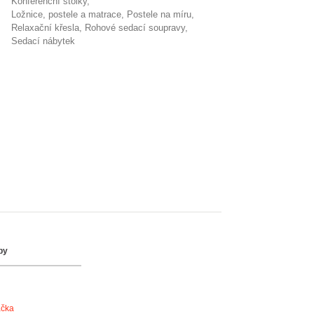
konferenční stolky
Ložnice, postele a matrace
postele na míru
relaxační křesla
rohové sedací soupravy
sedací nábytek
by
ačka