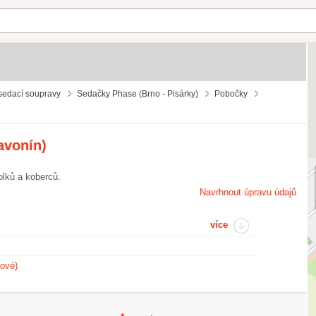
sedací soupravy
Sedačky Phase (Brno - Pisárky)
Pobočky
avonín)
tolků a koberců.
Navrhnout úpravu údajů
více
ové)