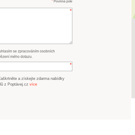
Povinná pole
uhlasím se zpracováním osobních
ězení mého dotazu.
Zaškrtněte a získejte zdarma nabídky
lů z Poptávej.cz
více