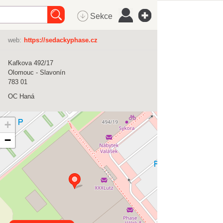
Sekce
web:
https://sedackyphase.cz
Kafkova 492/17
Olomouc - Slavonín
783 01
OC Haná
+
−