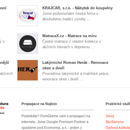
sní
KRAJCAR, s.r.o. - Nábytek do koupelny
Jsme profesionální česká firma s
dlouholetou tradicí výroby ...
MatraceX.cz - Matrace na míru
ý s
České matrace z vlastní kolekce v
akčních slevách s dopravou ...
nější
Lakýrnictví Roman Herák - Renovace
oken a dveří
 akčních
Provádíme lakýrnické a malířské práce,
renovace oken i dveří ...
Propagace na Najisto
Praktické služ
Agentura Najisto
Podnikáte? Pomůžeme vám s propagací na
Slevy
internetu. Jsme Google Premium Partner a
Bezšanonu
spadáme pod Economia, a.s. - jeden z
Daňová kalkul