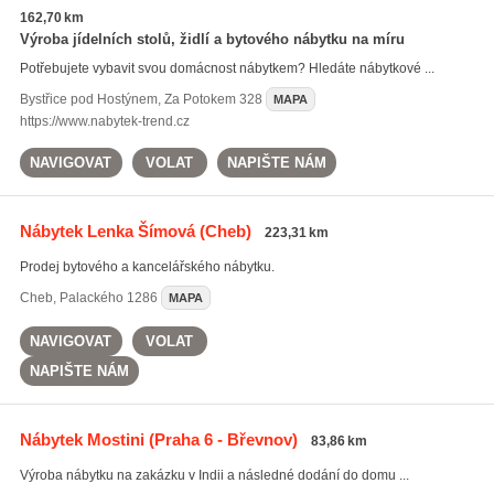
162,70 km
Výroba jídelních stolů, židlí a bytového nábytku na míru
Potřebujete vybavit svou domácnost nábytkem? Hledáte nábytkové ...
Bystřice pod Hostýnem
,
Za Potokem 328
MAPA
https://www.nabytek-trend.cz
NAVIGOVAT
VOLAT
NAPIŠTE NÁM
Nábytek Lenka Šímová
(Cheb)
223,31 km
Prodej bytového a kancelářského nábytku.
Cheb
,
Palackého 1286
MAPA
NAVIGOVAT
VOLAT
NAPIŠTE NÁM
Nábytek Mostini
(Praha 6 - Břevnov)
83,86 km
Výroba nábytku na zakázku v Indii a následné dodání do domu ...