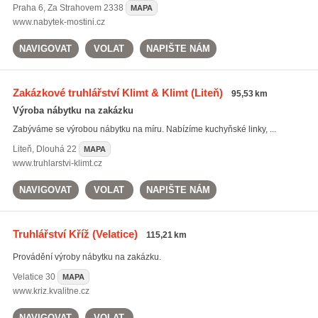
Praha 6
,
Za Strahovem 2338
MAPA
www.nabytek-mostini.cz
NAVIGOVAT
VOLAT
NAPIŠTE NÁM
Zakázkové truhlářství Klimt & Klimt
(Liteň)
95,53 km
Výroba nábytku na zakázku
Zabýváme se výrobou nábytku na míru. Nabízíme kuchyňské linky, ...
Liteň
,
Dlouhá 22
MAPA
www.truhlarstvi-klimt.cz
NAVIGOVAT
VOLAT
NAPIŠTE NÁM
Truhlářství Kříž
(Velatice)
115,21 km
Provádění výroby nábytku na zakázku.
Velatice
30
MAPA
www.kriz.kvalitne.cz
NAVIGOVAT
VOLAT