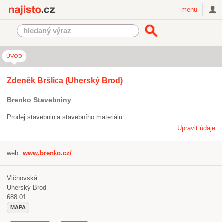
Najisto.cz
menu
ÚVOD
Zdeněk Bršlica (Uherský Brod)
Brenko Stavebniny
Prodej stavebnin a stavebního materiálu.
Upravit údaje
web:
www.brenko.cz/
Vlčnovská
Uherský Brod
688 01
MAPA