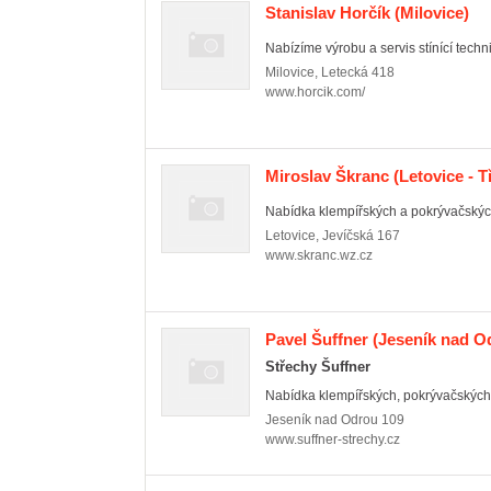
Stanislav Horčík
(Milovice)
Nabízíme výrobu a servis stínící technik
Milovice
,
Letecká 418
www.horcik.com/
Miroslav Škranc
(Letovice - T
Nabídka klempířských a pokrývačských
Letovice
,
Jevíčská 167
www.skranc.wz.cz
Pavel Šuffner
(Jeseník nad Od
Střechy Šuffner
Nabídka klempířských, pokrývačských a
Jeseník nad Odrou
109
www.suffner-strechy.cz