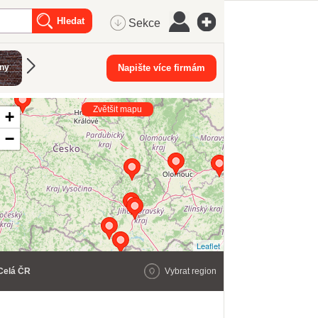
Sekce
Montáž
iny
Žaluzie a rolety
Napište více firmám
Izolační práce
Plastová o
sádrokartonů
Zvětšit mapu
+
−
Leaflet
Celá ČR
Vybrat region