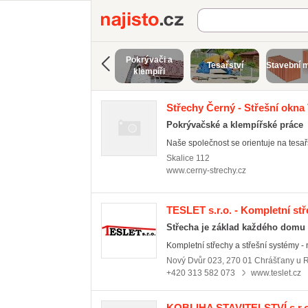
Najisto.cz
Pokrývači a
Tesařství
Stavební m
klempíři
Střechy Černý - Střešní okna
Pokrývačské a klempířské práce
Naše společnost se orientuje na tesařs
Skalice
112
www.cerny-strechy.cz
TESLET s.r.o. - Kompletní st
Střecha je základ každého domu
Kompletní střechy a střešní systémy - 
Nový Dvůr 023, 270 01 Chrášťany u 
+420 313 582 073
www.teslet.cz
KOBLIHA STAVITELSTVÍ s.r.o.