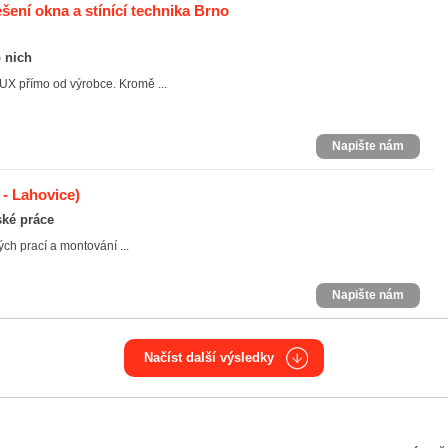
šení okna a stínící technika Brno
o nich
LUX přímo od výrobce. Kromě ...
Napište nám
 - Lahovice)
ské práce
ch prací a montování ...
Napište nám
Načíst další výsledky