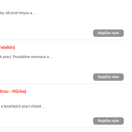
y, sítí proti hmyzu a ...
Napište nám
řebětín)
 prací. Provádíme renovace a ...
Napište nám
rou - Hůrka)
 tesařských prací včetně ...
Napište nám