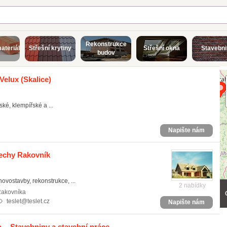
Rekonstrukce
ateriál
Střešní krytiny
Střešní okna
Stavebn
budov
 Velux
(Skalice)
ké, klempířské a ...
Napište nám
řechy Rakovník
novostavby, rekonstrukce, ...
2 nabídky
Rakovníka
teslet@teslet.cz
Napište nám
 - Stavebniny a stavební práce