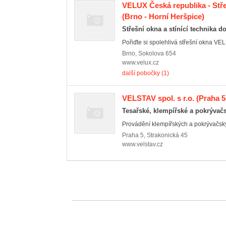
VELUX Česká republika - Stře
(Brno - Horní Heršpice)
Střešní okna a stínící technika d
Pořiďte si spolehlivá střešní okna VE
Brno
,
Sokolova 654
www.velux.cz
další pobočky (1)
VELSTAV spol. s r.o.
(Praha 5
Tesařské, klempířské a pokrývač
Provádění klempířských a pokrývačský
Praha 5
,
Strakonická 45
www.velstav.cz