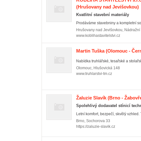
(Hrušovany nad Jevišovkou)
Kvatlitní stavební materiály
Prodáváme stavebniny a kompletní sort
Hrušovany nad Jevišovkou
,
Nádražní
www.koblihastavitelstvi.cz
Martin Tuška
(Olomouc - Čern
Nabídka truhlářské, tesařské a stolařs
Olomouc
,
Hlušovická 148
www.truhlarstvi-tm.cz
Žaluzie Slavík
(Brno - Žabovř
Spolehlivý dodavatel stínicí tech
Letní komfort, bezpečí, skvělý vzhled. T
Brno
,
Sochorova 33
https://zaluzie-slavik.cz