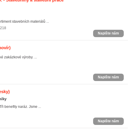
iment stavebních materiálů ...
 218
Napište nám
ovír)
ké zakázkové výroby. ...
Napište nám
esky)
niky
ři benefity naráz. Jsme ...
Napište nám