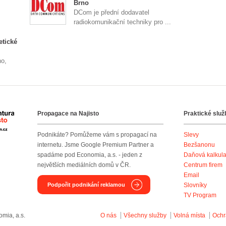
Brno
DCom je přední dodavatel
radiokomunikační techniky pro ...
etické
no,
Propagace na Najisto
Praktické služ
Agentura Najisto
Podnikáte? Pomůžeme vám s propagací na
Slevy
internetu. Jsme Google Premium Partner a
Bezšanonu
spadáme pod Economia, a.s. - jeden z
Daňová kalkul
největších mediálních domů v ČR.
Centrum firem
Email
Podpořit podnikání reklamou
Slovníky
TV Program
mia, a.s.
O nás
Všechny služby
Volná místa
Ochr