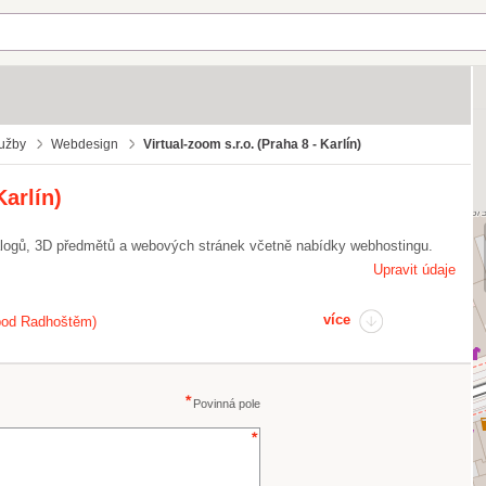
lužby
Webdesign
Virtual-zoom s.r.o. (Praha 8 - Karlín)
Karlín)
talogů, 3D předmětů a webových stránek včetně nabídky webhostingu.
Upravit údaje
více
 pod Radhoštěm)
Povinná pole