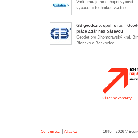
Vaši firmu jsme schopni vybavit
výpočetní technikou včetně ...
GB-geodezie, spol. s r.o. - Geod
práce Žďár nad Sázavou
Geodet pro Jihomoravský kraj, Br
Blansko a Boskovice. ...
Všechny kontakty
Centrum.cz
Atlas.cz
1999 – 2026 © Econo