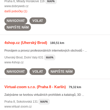
Praha 6
,
Milady Horákové 116
MAPA
www.dobryweb.cz
další pobočky (1)
NAVIGOVAT
VOLAT
NAPIŠTE NÁM
4shop.cz
(Uherský Brod)
180,51 km
Pronájem a provoz profesionálních internetových obchodů - ...
Uherský Brod
,
Dolní Valy 631
MAPA
www.4shop.cz
NAVIGOVAT
VOLAT
NAPIŠTE NÁM
Virtual-zoom s.r.o.
(Praha 8 - Karlín)
79,32 km
Zabýváme se tvorbou virtuálních prohlídek a katalogů, 3D ...
Praha 8
,
Sokolovská 131
MAPA
www.virtual-zoom.cz