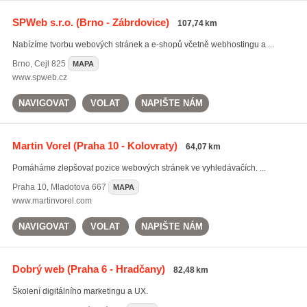
SPWeb s.r.o.
(Brno - Zábrdovice)
107,74 km
Nabízíme tvorbu webových stránek a e-shopů včetně webhostingu a ...
Brno
,
Cejl 825
MAPA
www.spweb.cz
NAVIGOVAT
VOLAT
NAPIŠTE NÁM
Martin Vorel
(Praha 10 - Kolovraty)
64,07 km
Pomáháme zlepšovat pozice webových stránek ve vyhledávačích. ...
Praha 10
,
Mladotova 667
MAPA
www.martinvorel.com
NAVIGOVAT
VOLAT
NAPIŠTE NÁM
Dobrý web
(Praha 6 - Hradčany)
82,48 km
Školení digitálního marketingu a UX.