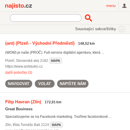
Najisto.cz
menu
SEKCE
ŠTÍTKY
Související sekce/štítky
Najisto.cz
propagace na internetu
(ant)
(Plzeň - Východní Předměstí)
148,52 km
propagace na internetu
(1676)
(WOW) je naše (PROČ). Full-service digitální agentura, která ...
tvorba www
(3799)
html prezentace
(1804)
Plzeň
,
Slovanská alej 2182
MAPA
https://www.antstudio.cz
Všechny související štítky
další pobočky (3)
NAVIGOVAT
VOLAT
NAPIŠTE NÁM
Filip Havran
(Zlín)
172,91 km
Great Business
Specializujeme se na Facebook marketing. Tvoříme facebookové ...
Zlín
,
třída Tomáše Bati 2124
MAPA