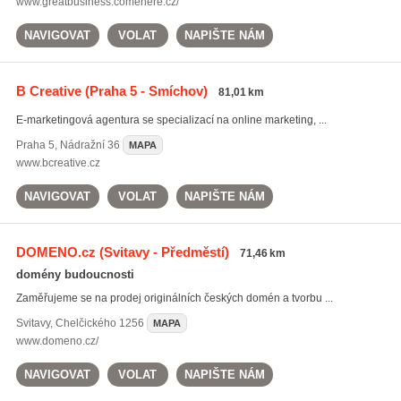
www.greatbusiness.comehere.cz/
NAVIGOVAT
VOLAT
NAPIŠTE NÁM
B Creative
(Praha 5 - Smíchov)
81,01 km
E-marketingová agentura se specializací na online marketing, ...
Praha 5
,
Nádražní 36
MAPA
www.bcreative.cz
NAVIGOVAT
VOLAT
NAPIŠTE NÁM
DOMENO.cz
(Svitavy - Předměstí)
71,46 km
domény budoucnosti
Zaměřujeme se na prodej originálních českých domén a tvorbu ...
Svitavy
,
Chelčického 1256
MAPA
www.domeno.cz/
NAVIGOVAT
VOLAT
NAPIŠTE NÁM