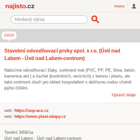
Najisto.cz
menu
ÚVOD
Stavební odvodňovací prvky spol. s r.o. (Ústí nad
Labem - Ústí nad Labem-centrum)
Nabízíme odvodňovací žlaby, sortiment trub (PVC, PP, PE, litina, beton,
kamenina atd.) a šachet (kontrolních, revizních) z betonu i plastu, ale
také sortiment zboží pro oblast hospodaření s dešťovou vodou včetně
jejího čištění.
Upravit údaje
web:
https://sop-aco.cz
web:
https://www.plast-okapy.cz
Textilní 3459/1a
Ústí nad Labem - Ústí nad Labem-centrum