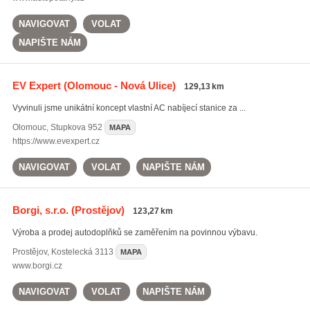
NAVIGOVAT
VOLAT
NAPIŠTE NÁM
EV Expert
(Olomouc - Nová Ulice)
129,13 km
Vyvinuli jsme unikátní koncept vlastní AC nabíjecí stanice za ...
Olomouc
,
Stupkova 952
MAPA
https://www.evexpert.cz
NAVIGOVAT
VOLAT
NAPIŠTE NÁM
Borgi, s.r.o.
(Prostějov)
123,27 km
Výroba a prodej autodoplňků se zaměřením na povinnou výbavu.
Prostějov
,
Kostelecká 3113
MAPA
www.borgi.cz
NAVIGOVAT
VOLAT
NAPIŠTE NÁM