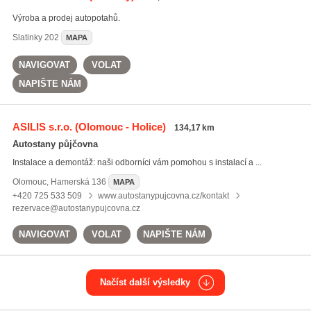
Výroba a prodej autopotahů.
Slatinky
202
MAPA
NAVIGOVAT
VOLAT
NAPIŠTE NÁM
ASILIS s.r.o.
(Olomouc - Holice)
134,17 km
Autostany půjčovna
Instalace a demontáž: naši odborníci vám pomohou s instalací a ...
Olomouc
,
Hamerská 136
MAPA
+420 725 533 509
www.autostanypujcovna.cz/kontakt
rezervace@autostanypujcovna.cz
NAVIGOVAT
VOLAT
NAPIŠTE NÁM
Načíst další výsledky