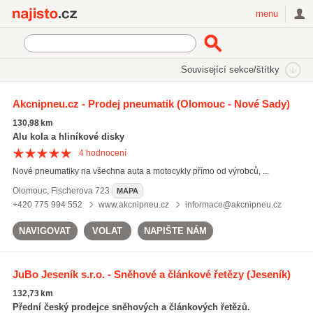
Najisto.cz
menu
SEKCE
ŠTÍTKY
Související sekce/štítky
Najisto.cz
Auto moto
Akcnipneu.cz - Prodej pneumatik
(Olomouc - Nové Sady)
Příslušenství a doplňky pro motorová vozidla
130,98 km
Pneumatiky
(625)
Alu kola a hliníkové disky
Autoskla a autofólie
(472)
4
hodnocení
Oleje a maziva
(248)
Nové pneumatiky na všechna auta a motocykly přímo od výrobců, ...
Všechny související sekce
Olomouc
,
Fischerova 723
MAPA
+420 775 994 552
www.akcnipneu.cz
informace@akcnipneu.cz
NAVIGOVAT
VOLAT
NAPIŠTE NÁM
JuBo Jeseník s.r.o. - Sněhové a článkové řetězy
(Jeseník)
132,73 km
Přední český prodejce sněhových a článkových řetězů.