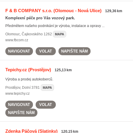
F & B COMPANY s.r.o.
(Olomouc - Nová Ulice)
129,36 km
Komplexní péče pro Vás vozový park.
Předmětem našeho podnikání je výroba, instalace a opravy ...
Olomouc
,
Čajkovského 1262
MAPA
www.fbcom.cz
NAVIGOVAT
VOLAT
NAPIŠTE NÁM
Tepichy.cz
(Prostějov)
125,13 km
Výroba a prodej autokoberců.
Prostějov
,
Dolní 3781
MAPA
www.tepichy.cz
NAVIGOVAT
VOLAT
NAPIŠTE NÁM
Zdenka Páčová
(Slatinky)
120,15 km