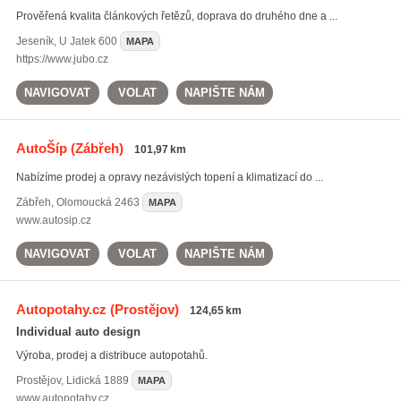
Prověřená kvalita článkových řetězů, doprava do druhého dne a ...
Jeseník
,
U Jatek 600
MAPA
https://www.jubo.cz
NAVIGOVAT
VOLAT
NAPIŠTE NÁM
AutoŠíp
(Zábřeh)
101,97 km
Nabízíme prodej a opravy nezávislých topení a klimatizací do ...
Zábřeh
,
Olomoucká 2463
MAPA
www.autosip.cz
NAVIGOVAT
VOLAT
NAPIŠTE NÁM
Autopotahy.cz
(Prostějov)
124,65 km
Individual auto design
Výroba, prodej a distribuce autopotahů.
Prostějov
,
Lidická 1889
MAPA
www.autopotahy.cz