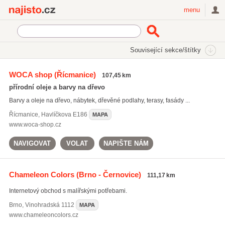
Najisto.cz
menu
SEKCE
ŠTÍTKY
Související sekce/štítky
Najisto.cz
Nakupování
Obchody
Drogerie a kosmetika
WOCA shop
(Řícmanice)
107,45 km
Barvy, laky a nátěrové hmoty
On-line prodej barev, laků a nátěrových hmot
přírodní oleje a barvy na dřevo
Barvy a oleje na dřevo, nábytek, dřevěné podlahy, terasy, fasády ...
Řícmanice
,
Havlíčkova E186
MAPA
www.woca-shop.cz
NAVIGOVAT
VOLAT
NAPIŠTE NÁM
Chameleon Colors
(Brno - Černovice)
111,17 km
Internetový obchod s malířskými potřebami.
Brno
,
Vinohradská 1112
MAPA
www.chameleoncolors.cz