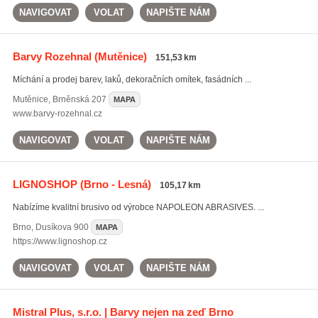
NAVIGOVAT
VOLAT
NAPIŠTE NÁM
Barvy Rozehnal
(Mutěnice)
151,53 km
Míchání a prodej barev, laků, dekoračních omítek, fasádních ...
Mutěnice
,
Brněnská 207
MAPA
www.barvy-rozehnal.cz
NAVIGOVAT
VOLAT
NAPIŠTE NÁM
LIGNOSHOP
(Brno - Lesná)
105,17 km
Nabízíme kvalitní brusivo od výrobce NAPOLEON ABRASIVES. ...
Brno
,
Dusíkova 900
MAPA
https://www.lignoshop.cz
NAVIGOVAT
VOLAT
NAPIŠTE NÁM
Mistral Plus, s.r.o. | Barvy nejen na zeď Brno