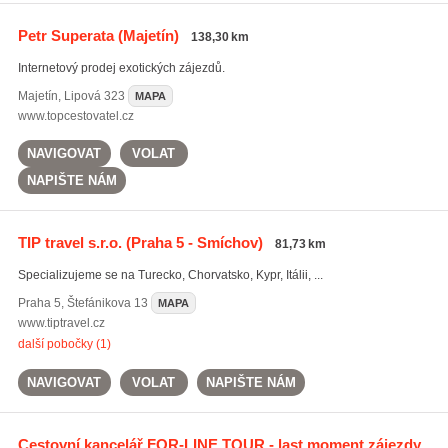
Petr Superata
(Majetín)
138,30 km
Internetový prodej exotických zájezdů.
Majetín
,
Lipová 323
MAPA
www.topcestovatel.cz
NAVIGOVAT
VOLAT
NAPIŠTE NÁM
TIP travel s.r.o.
(Praha 5 - Smíchov)
81,73 km
Specializujeme se na Turecko, Chorvatsko, Kypr, Itálii, ...
Praha 5
,
Štefánikova 13
MAPA
www.tiptravel.cz
další pobočky (1)
NAVIGOVAT
VOLAT
NAPIŠTE NÁM
Cestovní kancelář FOR-LINE TOUR - last moment zájezdy