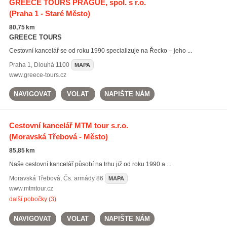
GREECE TOURS PRAGUE, spol. s r.o.
(Praha 1 - Staré Město)
80,75 km
GREECE TOURS
Cestovní kancelář se od roku 1990 specializuje na Řecko – jeho ...
Praha 1
,
Dlouhá 1100
MAPA
www.greece-tours.cz
NAVIGOVAT
VOLAT
NAPIŠTE NÁM
Cestovní kancelář MTM tour s.r.o.
(Moravská Třebová - Město)
85,85 km
Naše cestovní kancelář působí na trhu již od roku 1990 a ...
Moravská Třebová
,
Čs. armády 86
MAPA
www.mtmtour.cz
další pobočky (3)
NAVIGOVAT
VOLAT
NAPIŠTE NÁM