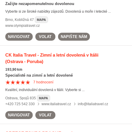
Zažijte nezapomenutelnou dovolenou
Vyberte si ze široké nabídky zájezdů. Dovolená u moře i letecké ...
Brno
,
Kobližná 47
MAPA
www.olympiatravel.cz
NAVIGOVAT
VOLAT
NAPIŠTE NÁM
CK Italia Travel - Zimní a letní dovolená v Itálii
(Ostrava - Poruba)
193,90 km
Specialisté na zimní a letní dovolené
7
hodnocení
Kvalitní, individuální dovolená v Itálii. Vyberte si ...
Ostrava
,
Spojů 835
MAPA
+420 725 542 330
www.italiatravel.cz
info@italiatravel.cz
NAVIGOVAT
VOLAT