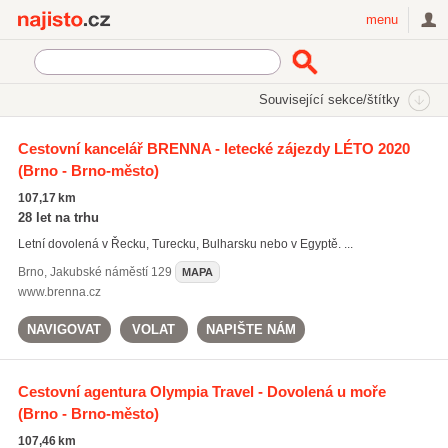
Najisto.cz
menu
SEKCE
ŠTÍTKY
Související sekce/štítky
Najisto.cz
aktivní dovolená u moře
Cestovní kancelář BRENNA - letecké zájezdy LÉTO 2020
(Brno - Brno-město)
aktivní dovolená u moře
(167)
dovolená u moře
(615)
107,17 km
pobytové balíčky
(374)
28 let na trhu
Letní dovolená v Řecku, Turecku, Bulharsku nebo v Egyptě. ...
Všechny související štítky
Brno
,
Jakubské náměstí 129
MAPA
www.brenna.cz
NAVIGOVAT
VOLAT
NAPIŠTE NÁM
Cestovní agentura Olympia Travel - Dovolená u moře
(Brno - Brno-město)
107,46 km