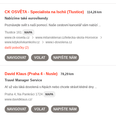
CK OSVĚTA - Specialista na Ischii
(Tlustice)
114,26 km
Nabízíme také eurovíkendy
Poznávejte svět s naší pomocí. Naše cestovní kancelář vám nabízí ...
Tlustice
161
MAPA
www.ck-osveta.cz
www.milansklenar.cz/letecka-skola-Horovice
www.kdykolivkamkoliv.cz
www.i-dovolena.cz
další pobočky (2)
NAVIGOVAT
VOLAT
NAPIŠTE NÁM
David Klaus
(Praha 4 - Nusle)
78,29 km
Travel Manager Service
Ať už vás láká dovolená v Alpách nebo chcete strávit klidné dny ...
Praha 4
,
Na Pankráci 1724
MAPA
www.davidklaus.cz/
NAVIGOVAT
VOLAT
NAPIŠTE NÁM