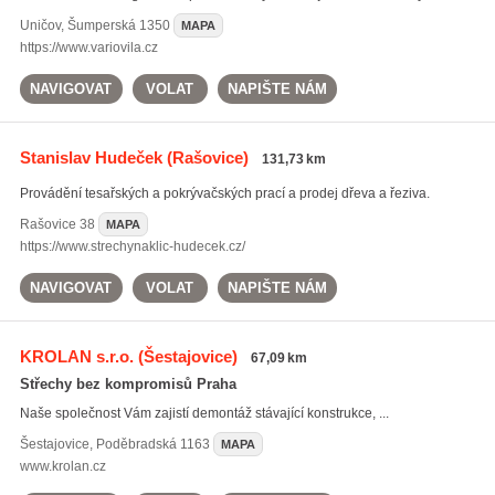
Uničov
,
Šumperská 1350
MAPA
https://www.variovila.cz
NAVIGOVAT
VOLAT
NAPIŠTE NÁM
Stanislav Hudeček
(Rašovice)
131,73 km
Provádění tesařských a pokrývačských prací a prodej dřeva a řeziva.
Rašovice
38
MAPA
https://www.strechynaklic-hudecek.cz/
NAVIGOVAT
VOLAT
NAPIŠTE NÁM
KROLAN s.r.o.
(Šestajovice)
67,09 km
Střechy bez kompromisů Praha
Naše společnost Vám zajistí demontáž stávající konstrukce, ...
Šestajovice
,
Poděbradská 1163
MAPA
www.krolan.cz