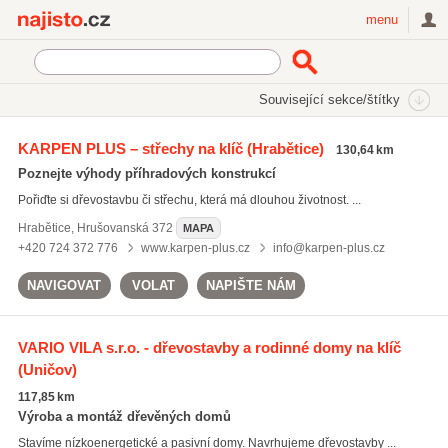
Najisto.cz
menu
SEKCE
ŠTÍTKY
Související sekce/štítky
Najisto.cz
dřevěné vazníky
KARPEN PLUS – střechy na klíč
(Hrabětice)
130,64 km
dřevěné vazníky
(182)
Poznejte výhody příhradových konstrukcí
krovy
(605)
Pořiďte si dřevostavbu či střechu, která má dlouhou životnost. ...
tesařské práce
(1550)
Hrabětice
,
Hrušovanská 372
MAPA
Všechny související štítky
+420 724 372 776
www.karpen-plus.cz
info@karpen-plus.cz
NAVIGOVAT
VOLAT
NAPIŠTE NÁM
VARIO VILA s.r.o. - dřevostavby a rodinné domy na klíč
(Uničov)
117,85 km
Výroba a montáž dřevěných domů
Stavíme nízkoenergetické a pasivní domy. Navrhujeme dřevostavby ...