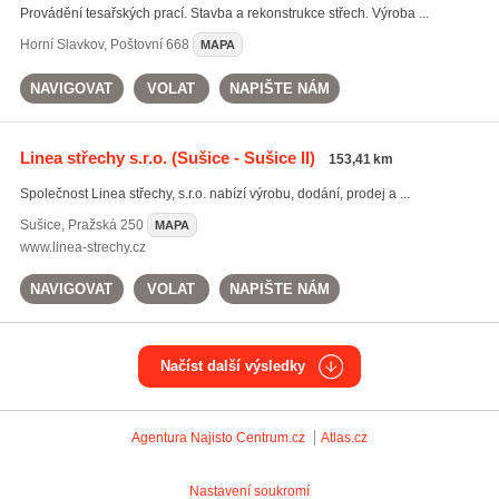
Provádění tesařských prací. Stavba a rekonstrukce střech. Výroba ...
Horní Slavkov
,
Poštovní 668
MAPA
NAVIGOVAT
VOLAT
NAPIŠTE NÁM
Linea střechy s.r.o.
(Sušice - Sušice II)
153,41 km
Společnost Linea střechy, s.r.o. nabízí výrobu, dodání, prodej a ...
Sušice
,
Pražská 250
MAPA
www.linea-strechy.cz
NAVIGOVAT
VOLAT
NAPIŠTE NÁM
Načíst další výsledky
Agentura Najisto
Centrum.cz
Atlas.cz
Nastavení soukromí