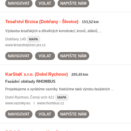
NAVIGOVAT
VOLAT
NAPIŠTE NÁM
Tesařství Brzica
(Dobřany - Šlovice)
153,52 km
Výstavba tesařských a dřevěných konstrukcí, krovů, altánů, ...
Dobřany
140
MAPA
www.tesarstviplzen.jex.cz
NAVIGOVAT
VOLAT
NAPIŠTE NÁM
KarStaK s.r.o.
(Dolní Rychnov)
205,45 km
Fasádní obklady RHOMBUS
Projektujeme a vyrábíme vazníky. Nabízíme také výrobu fasádních ...
Dolní Rychnov
,
Černý vrch 421
MAPA
www.vazniky.eu
www.rhombus.cz
NAVIGOVAT
VOLAT
NAPIŠTE NÁM