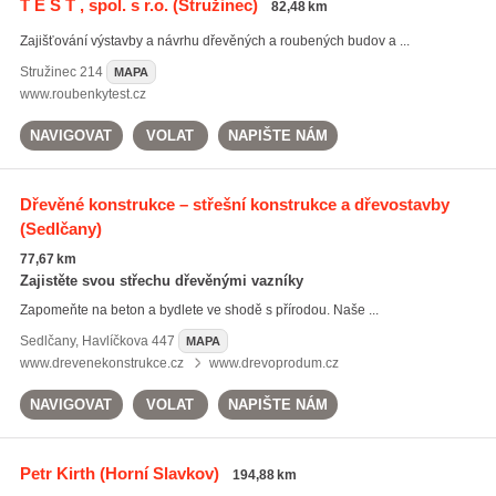
T E S T , spol. s r.o.
(Stružinec)
82,48 km
Zajišťování výstavby a návrhu dřevěných a roubených budov a ...
Stružinec
214
MAPA
www.roubenkytest.cz
NAVIGOVAT
VOLAT
NAPIŠTE NÁM
Dřevěné konstrukce – střešní konstrukce a dřevostavby
(Sedlčany)
77,67 km
Zajistěte svou střechu dřevěnými vazníky
Zapomeňte na beton a bydlete ve shodě s přírodou. Naše ...
Sedlčany
,
Havlíčkova 447
MAPA
www.drevenekonstrukce.cz
www.drevoprodum.cz
NAVIGOVAT
VOLAT
NAPIŠTE NÁM
Petr Kirth
(Horní Slavkov)
194,88 km