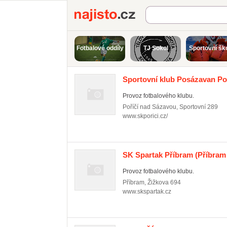
Najisto.cz
Fotbalové oddíly
TJ Sokol
Sportovní šk
Sportovní klub Posázavan Po
Provoz fotbalového klubu.
Poříčí nad Sázavou
,
Sportovní 289
www.skporici.cz/
SK Spartak Příbram
(Příbram 
Provoz fotbalového klubu.
Příbram
,
Žižkova 694
www.skspartak.cz