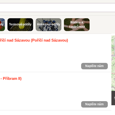
Rodina a
oly
Tenisové oddíly
Hokejové oddíly
společnost
říčí nad Sázavou
(Poříčí nad Sázavou)
Napište nám
- Příbram II)
Napište nám