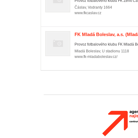
Provoz fotbalového klubu FK Zenit Čá
Čáslav
,
Vodranty 1664
www.fkcaslav.cz
FK Mladá Boleslav, a.s.
(Mladá
Provoz fotbalového klubu FK Mladá Bo
Mladá Boleslav
,
U stadionu 1118
www.fk-mladaboleslav.cz/