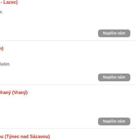
- Lazec)
m.
Napište nám
m)
lašim.
Napište nám
Vraný
(Vraný)
Napište nám
ou
(Týnec nad Sázavou)