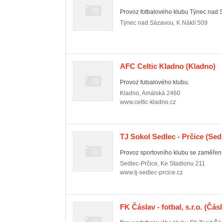
Provoz fotbalového klubu Týnec nad 
Týnec nad Sázavou
,
K Náklí 509
AFC Celtic Kladno
(Kladno)
Provoz futsalového klubu.
Kladno
,
Amálská 2460
www.celtic-kladno.cz
TJ Sokol Sedlec - Prčice
(Sedl
Provoz sportovního klubu se zaměření
Sedlec-Prčice
,
Ke Stadionu 211
www.tj-sedlec-prcice.cz
FK Čáslav - fotbal, s.r.o.
(Čásl