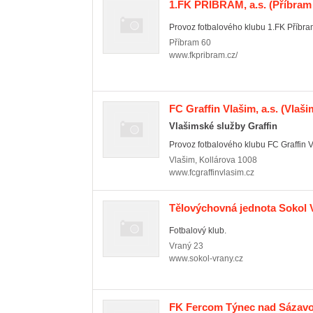
1.FK PŘÍBRAM, a.s.
(Příbram 
Provoz fotbalového klubu 1.FK Příbra
Příbram
60
www.fkpribram.cz/
FC Graffin Vlašim, a.s.
(Vlaši
Vlašimské služby Graffin
Provoz fotbalového klubu FC Graffin V
Vlašim
,
Kollárova 1008
www.fcgraffinvlasim.cz
Tělovýchovná jednota Sokol 
Fotbalový klub.
Vraný
23
www.sokol-vrany.cz
FK Fercom Týnec nad Sázav