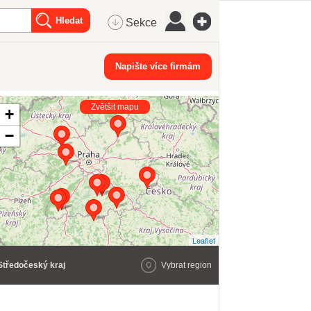
Sekce
Napište více firmám
Zvětšit mapu
+
−
Leaflet
Středočeský kraj
Vybrat region