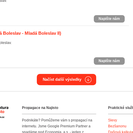
slav.
Napište nám
 Boleslav - Mladá Boleslav II)
leslav.
Napište nám
Načíst další výsledky
Propagace na Najisto
Praktické služ
Agentura Najisto
Podnikáte? Pomůžeme vám s propagací na
Slevy
internetu. Jsme Google Premium Partner a
Bezšanonu
spadáme pod Economia, a.s. - jeden z
Daňová kalkul