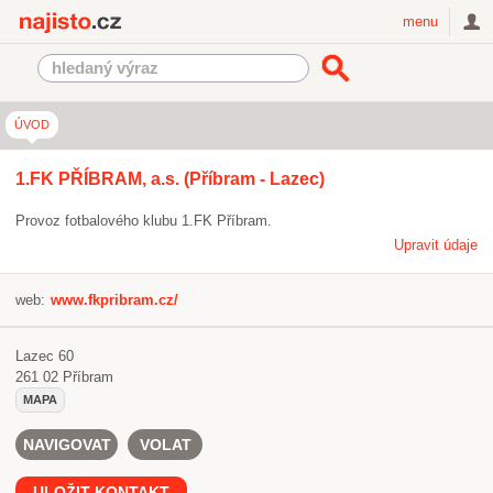
Najisto.cz
menu
ÚVOD
1.FK PŘÍBRAM, a.s. (Příbram - Lazec)
Provoz fotbalového klubu 1.FK Příbram.
Upravit údaje
web:
www.fkpribram.cz/
Lazec 60
261 02
Příbram
MAPA
NAVIGOVAT
VOLAT
ULOŽIT KONTAKT