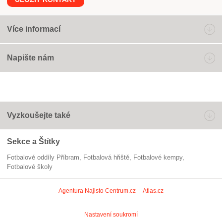
Více informací
Napište nám
Vyzkoušejte také
Sekce a Štítky
Fotbalové oddíly Příbram
fotbalová hřiště
fotbalové kempy
fotbalové školy
Agentura Najisto
Centrum.cz
Atlas.cz
Nastavení soukromí