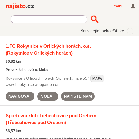
Najisto.cz
menu
SEKCE
ŠTÍTKY
Související sekce/štítky
Najisto.cz
fotbalová hřiště
1.FC Rokytnice v Orlických horách, o.s.
(Rokytnice v Orlických horách)
fotbalová hřiště
(487)
fotbalové školy
(454)
80,82 km
fotbalové kempy
(433)
Provoz fotbalového klubu.
Všechny související štítky
Rokytnice v Orlických horách
,
Sídliště 1. máje 557
MAPA
www.fc-rokytnice.webgarden.cz
NAVIGOVAT
VOLAT
NAPIŠTE NÁM
Sportovní klub Třebechovice pod Orebem
(Třebechovice pod Orebem)
56,57 km