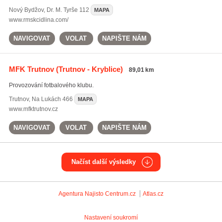
Nový Bydžov
,
Dr. M. Tyrše 112
MAPA
www.rmskcidlina.com/
NAVIGOVAT
VOLAT
NAPIŠTE NÁM
MFK Trutnov
(Trutnov - Kryblice)
89,01 km
Provozování fotbalového klubu.
Trutnov
,
Na Lukách 466
MAPA
www.mfktrutnov.cz
NAVIGOVAT
VOLAT
NAPIŠTE NÁM
Načíst další výsledky
Agentura Najisto
Centrum.cz
Atlas.cz
Nastavení soukromí