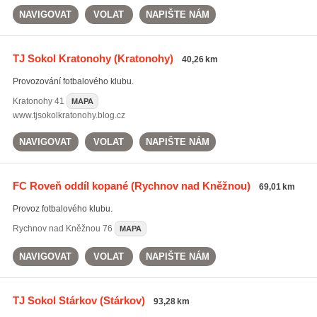
NAVIGOVAT
VOLAT
NAPIŠTE NÁM
TJ Sokol Kratonohy
(Kratonohy)
40,26 km
Provozování fotbalového klubu.
Kratonohy
41
MAPA
www.tjsokolkratonohy.blog.cz
NAVIGOVAT
VOLAT
NAPIŠTE NÁM
FC Roveň oddíl kopané
(Rychnov nad Kněžnou)
69,01 km
Provoz fotbalového klubu.
Rychnov nad Kněžnou
76
MAPA
NAVIGOVAT
VOLAT
NAPIŠTE NÁM
TJ Sokol Stárkov
(Stárkov)
93,28 km