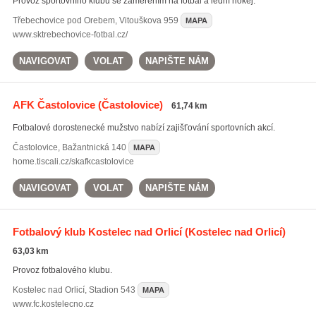
Provoz sportovního klubu se zaměřením na fotbal a lední hokej.
Třebechovice pod Orebem
,
Vitouškova 959
MAPA
www.sktrebechovice-fotbal.cz/
NAVIGOVAT
VOLAT
NAPIŠTE NÁM
AFK Častolovice
(Častolovice)
61,74 km
Fotbalové dorostenecké mužstvo nabízí zajišťování sportovních akcí.
Častolovice
,
Bažantnická 140
MAPA
home.tiscali.cz/skafkcastolovice
NAVIGOVAT
VOLAT
NAPIŠTE NÁM
Fotbalový klub Kostelec nad Orlicí
(Kostelec nad Orlicí)
63,03 km
Provoz fotbalového klubu.
Kostelec nad Orlicí
,
Stadion 543
MAPA
www.fc.kostelecno.cz