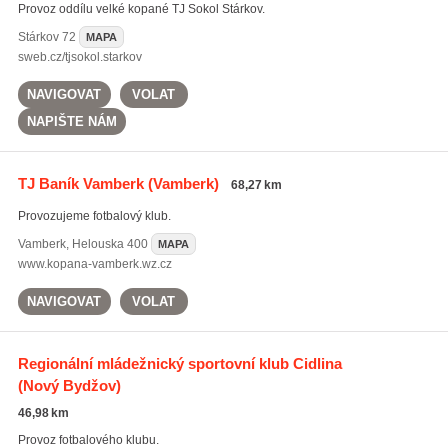
Provoz oddílu velké kopané TJ Sokol Stárkov.
Stárkov
72
MAPA
sweb.cz/tjsokol.starkov
NAVIGOVAT
VOLAT
NAPIŠTE NÁM
TJ Baník Vamberk
(Vamberk)
68,27 km
Provozujeme fotbalový klub.
Vamberk
,
Helouska 400
MAPA
www.kopana-vamberk.wz.cz
NAVIGOVAT
VOLAT
Regionální mládežnický sportovní klub Cidlina
(Nový Bydžov)
46,98 km
Provoz fotbalového klubu.