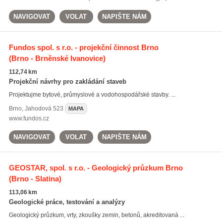
NAVIGOVAT
VOLAT
NAPIŠTE NÁM
Fundos spol. s r.o. - projekční činnost Brno
(Brno - Brněnské Ivanovice)
112,74 km
Projekční návrhy pro zakládání staveb
Projektujme bytové, průmyslové a vodohospodářské stavby. ...
Brno
,
Jahodová 523
MAPA
www.fundos.cz
NAVIGOVAT
VOLAT
NAPIŠTE NÁM
GEOSTAR, spol. s r.o. - Geologický průzkum Brno
(Brno - Slatina)
113,06 km
Geologické práce, testování a analýzy
Geologický průzkum, vrty, zkoušky zemin, betonů, akreditovaná ...