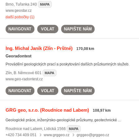
Brno
,
Tuřanka 240
MAPA
www.geostar.cz
další pobočky (1)
NAVIGOVAT
VOLAT
NAPIŠTE NÁM
Ing. Michal Janík
(Zlín - Prštné)
170,08 km
Georadontest
Provádění geologických prací a poskytování dalších průzkumných služeb.
Zlín
,
B. Němcové 601
MAPA
www.geo-radontest.cz
NAVIGOVAT
VOLAT
NAPIŠTE NÁM
GRG geo, s.r.o.
(Roudnice nad Labem)
108,97 km
Geologické práce, inženýrsko-geologické průzkumy, geotechnické ...
Roudnice nad Labem
,
Lidická 1566
MAPA
+420 734 409 051
www.grggeo.cz
grggeo@grggeo.cz